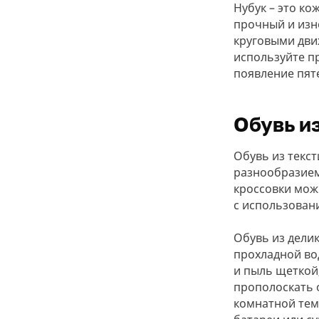
Нубук – это ко
прочный и изн
круговыми дви
используйте п
появление пят
Обувь и
Обувь из текст
разнообразием 
кроссовки мож
с использован
Обувь из делик
прохладной во
и пыль щеткой
прополоскать 
комнатной тем