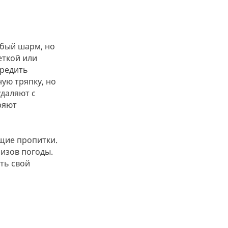
обый шарм, но
еткой или
вредить
ую тряпку, но
удаляют с
ряют
щие пропитки.
изов погоды.
ть свой
й