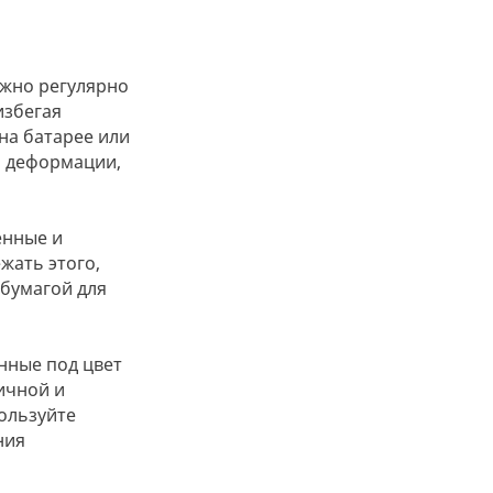
ужно регулярно
избегая
на батарее или
й деформации,
енные и
жать этого,
 бумагой для
нные под цвет
ичной и
пользуйте
ния