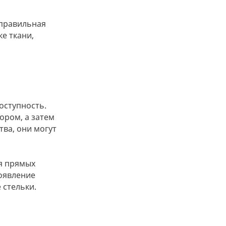
еправильная
е ткани,
оступность.
ором, а затем
ва, они могут
я прямых
оявление
 стельки.