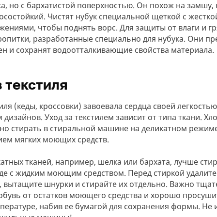
Переходите в раздел
Повторить пароль*
товаров?
Почта*
жа, но с бархатистой поверхностью. Он похож на замшу,
данных
летней обуви.
Хорошо
осостойкий. Чистят нубук специальной щеткой с жестко
Почта
42
*скидки суммируют
Какой у вас вопрос?
Я не помню пароль
Хорошо
Отмена
Телефон
Оставить заявку
жениями, чтобы поднять ворс. Для защиты от влаги и гр
Отправляя заявку, вы соглашаетесь с
политикой
ропитки, разработанные специально для нубука. Они пр
Войти
обработки персональных данных
Я соглашаюсь с
политикой обработки
ен и сохранят водоотталкивающие свойства материала.
персональных данных
и
публичной оффертой
В корзину
Я даю
согласие на обработку персональных данных
Оставить заявку
Зарегистрироваться
Оставить заявку
з текстиля
иля (кеды, кроссовки) завоевала сердца своей легкость
дизайнов. Уход за текстилем зависит от типа ткани. Хл
но стирать в стиральной машине на деликатном режиме 
ием мягких моющих средств.
атных тканей, например, шелка или бархата, лучше сти
де с жидким моющим средством. Перед стиркой удалите 
, вытащите шнурки и стирайте их отдельно. Важно тща
обувь от остатков моющего средства и хорошо просуши
пературе, набив ее бумагой для сохранения формы. Не 