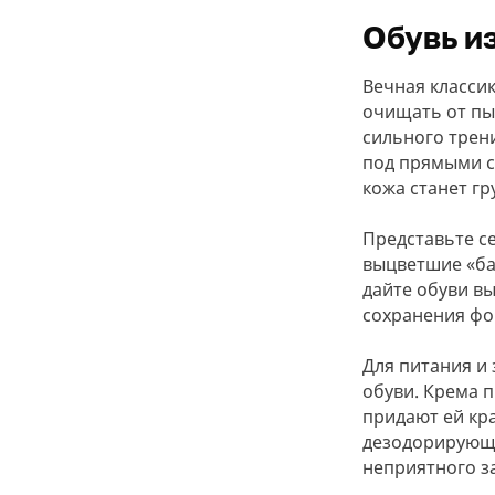
Обувь и
Вечная классик
очищать от пыл
сильного трени
под прямыми с
кожа станет гр
Представьте с
выцветшие «ба
дайте обуви в
сохранения ф
Для питания и
обуви. Крема 
придают ей кра
дезодорирующи
неприятного з