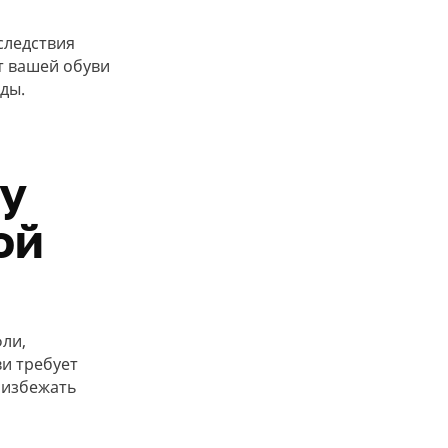
следствия
т вашей обуви
ды.
 у
ой
ли,
и требует
 избежать