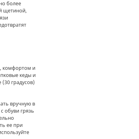
 но более
й щетиной,
ся
язи
едотвратят
ю, комфортом и
опковые кеды и
(30 градусов)
рать вручную в
с обуви грязь
тельно
ть ее при
используйте