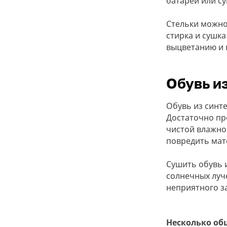
батареи или 
Стельки можно
стирка и сушка
выцветанию и 
Обувь и
Обувь из синте
Достаточно пр
чистой влажно
повредить мат
Сушить обувь 
солнечных луч
неприятного з
Несколько общ