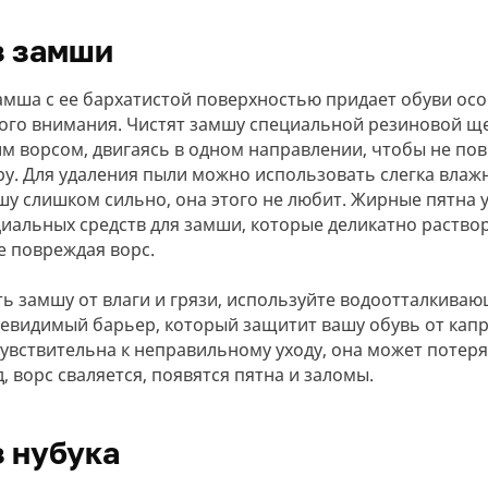
з замши
амша с ее бархатистой поверхностью придает обуви ос
бого внимания. Чистят замшу специальной резиновой щ
им ворсом, двигаясь в одном направлении, чтобы не по
у. Для удаления пыли можно использовать слегка влажн
шу слишком сильно, она этого не любит. Жирные пятна 
альных средств для замши, которые деликатно раство
е повреждая ворс.
Регистрация
Остались вопросы?
ь замшу от влаги и грязи, используйте водоотталкиваю
Уже есть аккаунт?
Войдите
Оставьте заявку и мы свяжемся с вами в
невидимый барьер, который защитит вашу обувь от капр
Вход в кабинет
Сообщить о поступлении
Имя*
ближайшее время
увствительна к неправильному уходу, она может потеря
Впервые на сайте?
Зарегистрируйтесь
Оставьте заявку и мы сообщим, когда
 ворс сваляется, появятся пятна и заломы.
Имя*
товар появится в наличии
100 ₽
E-mail*
100 ₽
Логин или почта*
Восстановить пароль
Цвет
имальная сумма заказа 3000 рубле
Имя*
Некоторых товаров нет в наличии
Телефон*
Введите почту, к которой привязан ваш
Успешно!
Пароль*
з нубука
В корзине есть товары, которых нет в
Пароль*
Чёрный
Белый
аккаунт
Спасибо за заявку, мы сообщим вам о
Летняя распродажа!!!
наличии. Очистить корзину от таких
Телефон*
Почта*
В каталог →
поступлении товара
Я даю
согласие на обработку персональных
Размер