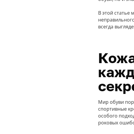
В этой статье
неправильного
всегда выгляде
Кожа
кажд
секр
Мир обуви пор
спортивные кр
особого подхо
роковых ошибо