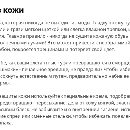
з кожи
а, которая никогда не выходит из моды. Гладкую кожу н
и и грязи мягкой щеткой или слегка влажной тряпкой, 
я. Главное правило - никогда не сушите кожаную обувь 
олнечными лучами! Это может привести к необратимо
убой, покроется трещинами и потеряет свой цвет.
ебе, как ваши элегантные туфли превращаются в сморщ
шмаки» - печальное зрелище, не правда ли? Чтобы избе
ысохнуть естественным путем, предварительно набив ее
ормы.
 защиты кожи используйте специальные крема, подобра
предотвращают пересыхание, делают кожу мягкой, эласт
сивый блеск. Не забывайте и о внутренней гигиене: ис
е спреи или сменные стельки, чтобы избежать появле
апаха.