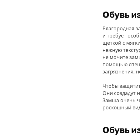
Обувь и
Благородная з
и требует осо
щеткой с мягк
нежную текстур
не мочите зам
помощью специ
загрязнения, н
Чтобы защитит
Они создадут 
Замша очень ч
роскошный вид,
Мин
Обувь и