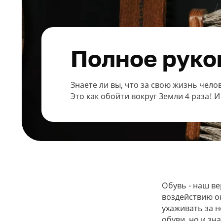
Мужская обувь
311
Полное руко
Домашняя обувь
75
Знаете ли вы, что за свою жизнь чело
Популярные категории
Это как обойти вокруг Земли 4 раза! 
Обувь - наш в
воздействию о
ухаживать за н
обуви, но и зн