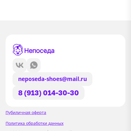
neposeda-shoes@mail.ru
8 (913) 014-30-30
Сайт использует файлы Cookie
Пубиличная оферта
Мы используем файлы cookie и
Политика обработки данных
сторонние сервисы (Yandex.Metrica и