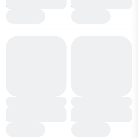
на меху ХМ911-3-2
на меху ХМ955-3-1
серый
черные
Сапоги мембранные
Сапоги мембранные
на меху 1341-3R
на меху 1341-2М
коричневые
зеленые