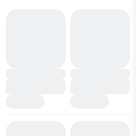
Сапоги мембранные
Сапоги мембранные
на меху 1341-1R хаки
на меху 1341-1Т
коричневые