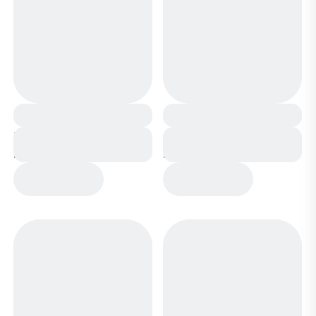
Ботинки мембранные
Сапоги мембранные
на меху 1340-6М
на меху 1341-4Т
зеленые
бежевые