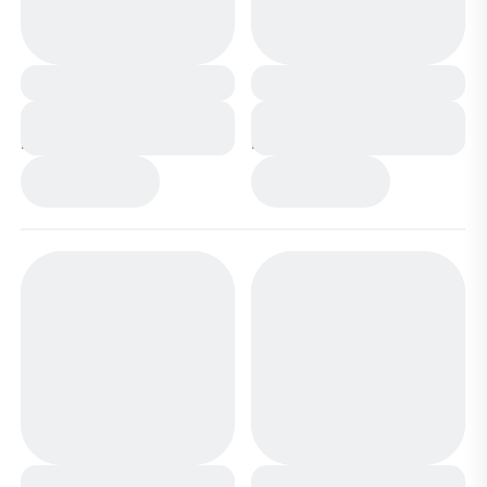
Сапоги мембранные
Сапоги мембранные
на меху 1341-4М
на меху 1341-4В синие
зеленые