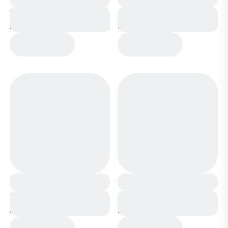
Ботинки мембранные
Ботинки мембранные
на меху А8866-11 серо
на меху А8866-3 черно
бежевые
серые
Ботинки мембранные
Ботинки мембранные
на меху А8866-1
на меху А8866-5 серые
черные