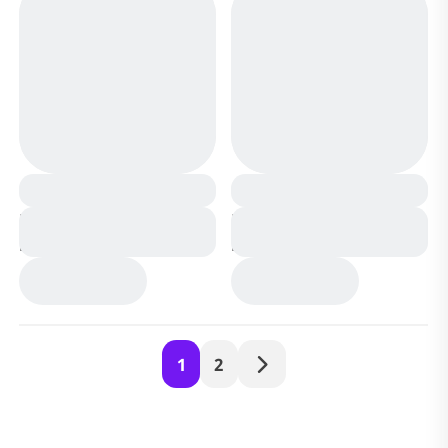
Ботинки мембранные
Ботинки мембранные
на меху А6672-3 серые
на меху А6672-2 синие
1
2