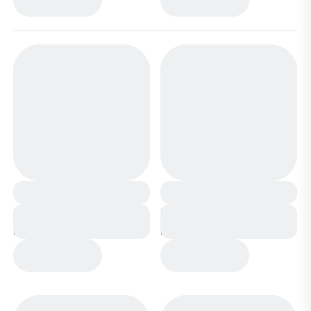
Ботинки мембранные
Ботинки мембранные
на меху А8866-9 хаки
на меху А6672-1
черные