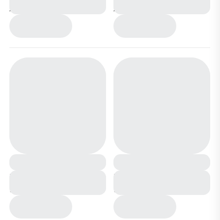
ХМ0471-1-2 сине
ХМ0471-1-1 черные
черные
Ботинки на меху С7719-
Ботинки на меху С7719-
9 хаки
9 серые