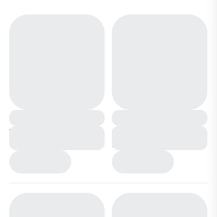
Угги С6681-11 бежевые
Ботинки зимние
РM846-1-4 коричневые