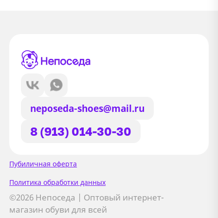
neposeda-shoes@mail.ru
8 (913) 014-30-30
Сайт использует файлы Cookie
Пубиличная оферта
Мы используем файлы cookie и
Политика обработки данных
сторонние сервисы (Yandex.Metrica и
©2026 Непоседа | Оптовый интернет-
AppMetrica) для анализа трафика,
магазин обуви для всей