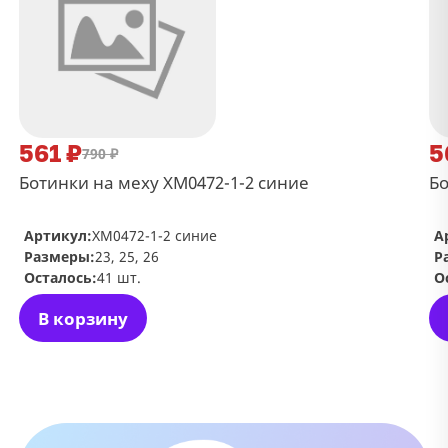
561 ₽
5
790 ₽
Ботинки на меху ХМ0472-1-2 синие
Бо
Артикул:
ХМ0472-1-2 синие
А
Размеры:
23, 25, 26
Р
Осталось:
41 шт.
О
В корзину