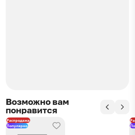
Возможно вам
понравится
Распродажа
Ра
Популярно
По