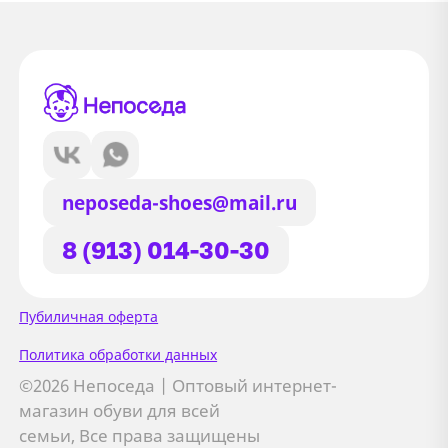
neposeda-shoes@mail.ru
8 (913) 014-30-30
Сайт использует файлы Cookie
Пубиличная оферта
Мы используем файлы cookie и
Политика обработки данных
сторонние сервисы (Yandex.Metrica и
©2026 Непоседа | Оптовый интернет-
AppMetrica) для анализа трафика,
магазин обуви для всей
персонализации контента и улучшения
семьи, Все права защищены