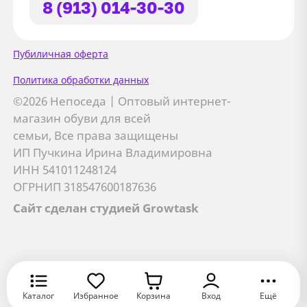
8 (913) 014-30-30
Сайт использует файлы Cookie
Пубиличная оферта
Мы используем файлы cookie и
Политика обработки данных
сторонние сервисы (Yandex.Metrica и
©2026 Непоседа | Оптовый интернет-
AppMetrica) для анализа трафика,
магазин обуви для всей
персонализации контента и улучшения
семьи, Все права защищены
сайта.
ИП Пучкина Ирина Владимировна
Подробнее см. в
Политике обработки персональных
ИНН 541011248124
данных
ОГРНИП 318547600187636
Сайт сделан студией Growtask
Принимаю
Отправляя заявку, вы соглашаетесь с
политикой
Я даю
согласие на обработку персональных данных
обработки персональных данных
Хорошо
Оставить заявку
Оставить заявку
Оставить заявку
Хорошо
Отмена
В корзину
Каталог
Избранное
Корзина
Вход
Ещё