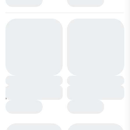
Кеды CV814-1 светло
Кеды CV814-1 синие
розовые