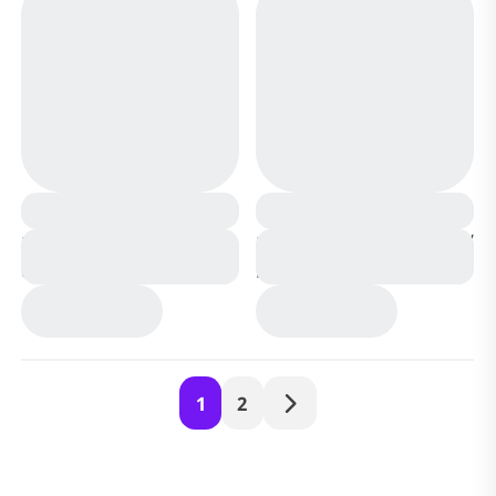
Кеды CV0813-1 темно
Кеды CV0812-1 синие п/
синие
п
1
2