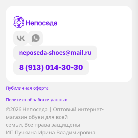
neposeda-shoes@mail.ru
8 (913) 014-30-30
Сайт использует файлы Cookie
Пубиличная оферта
Мы используем файлы cookie и
Политика обработки данных
сторонние сервисы (Yandex.Metrica и
©2026 Непоседа | Оптовый интернет-
AppMetrica) для анализа трафика,
магазин обуви для всей
персонализации контента и улучшения
семьи, Все права защищены
сайта.
ИП Пучкина Ирина Владимировна