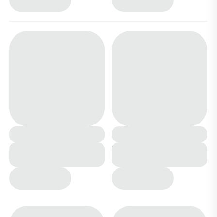
Кроссовки А7226-21
Кроссовки женские С3-
черные
1 черные