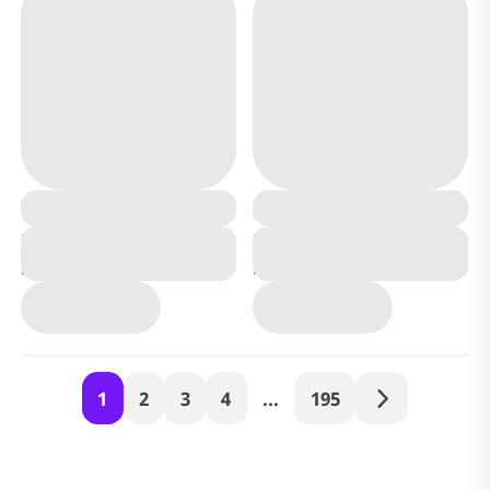
Кроссовки из
Кроссовки из
натуральной кожи P67-
натуральной кожи P65-
1 белые
1 белые
1
2
3
4
...
195