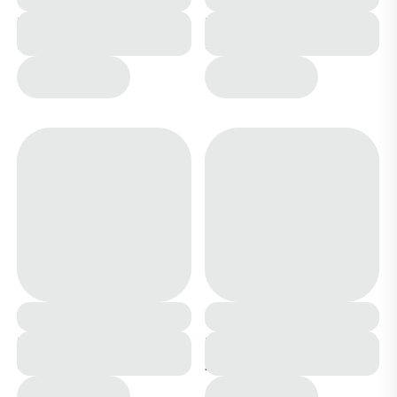
Кроссовки К251-3
Кроссовки 5802-2
бежевые
белые
Кроссовки 254-27
Кроссовки ЕА007-7
бежевые
зелено черные