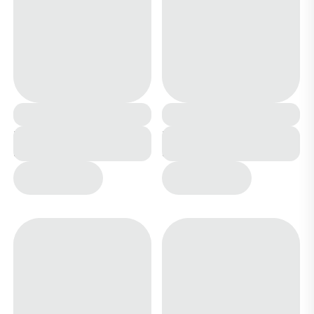
Кроссовки К251-2
Кроссовки К251-7
светло коричневые
серые