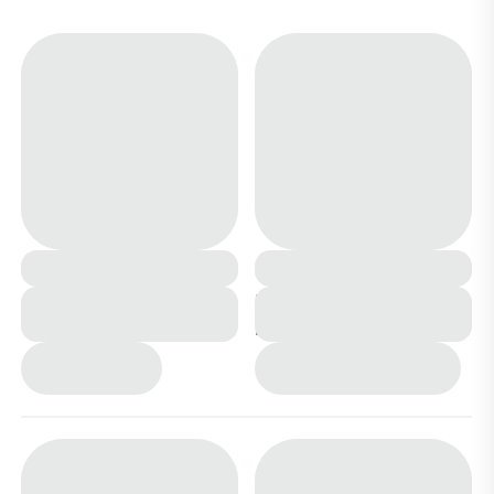
Дутики зимние А5115-
Ботинки DT6-2 белые
11 бежевые
п/п