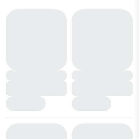
Ботинки зимние на
Ботинки зимние на
меху А2437 черные
меху А2437-5 хаки