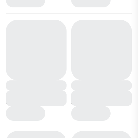
Кроссовки зимние на
Кроссовки зимние на
меху В7186-6 бело
меху В7186-3 черно
зеленые
серые