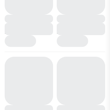
Ботинки зимние на
Ботинки зимние на
меху ВМ3410-1В
меху ВМ3410-3В
черные
коричневые