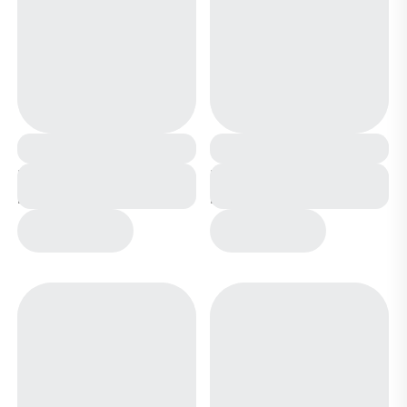
Ботинки зимние на
Ботинки зимние на
меху А2438 черные
меху А2442 черные