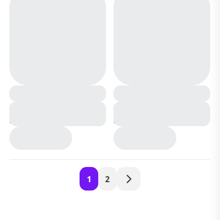
Кроссовки зимние на
Кроссовки зимние на
меху В7186-18 белые
меху В7177-9 черно
желтые
1
2