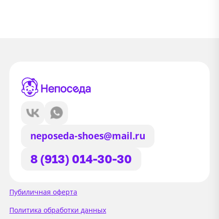
neposeda-shoes@mail.ru
8 (913) 014-30-30
Сайт использует файлы Cookie
Пубиличная оферта
Мы используем файлы cookie и
Политика обработки данных