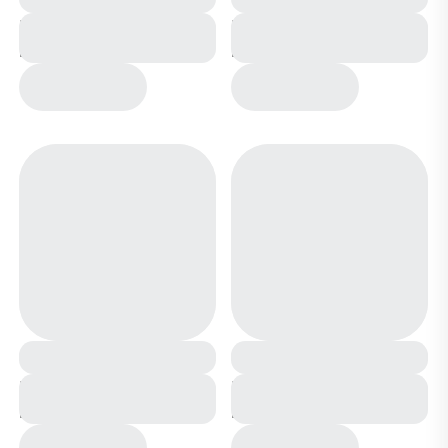
Кроссовки зимние на
Кроссовки зимние на
меху В7731-10 черные
меху В7731-8
коричневые
Кроссовки зимние на
Кроссовки зимние на
меху В7186-10 бело
меху В7187-6 черно
синие
белые