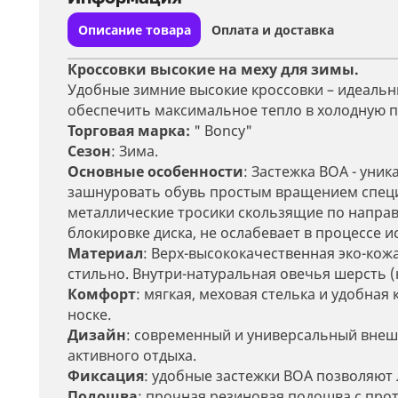
Описание товара
Оплата и доставка
Кроссовки высокие на меху для зимы.
Удобные зимние высокие кроссовки – идеальн
обеспечить максимальное тепло в холодную п
Торговая марка:
" Boncy"
Сезон
: Зима.
Основные особенности
: Застежка ВОА - уни
зашнуровать обувь простым вращением специ
металлические тросики скользящие по напра
блокировке диска, не ослабевает в процессе 
Материал
: Верх-высококачественная эко-кожа
стильно. Внутри-натуральная овечья шерсть (
Комфорт
: мягкая, меховая стелька и удобна
носке.
Дизайн
: современный и универсальный внешни
активного отдыха.
Фиксация
: удобные застежки ВОА позволяют 
Подошва
: прочная резиновая подошва с пр