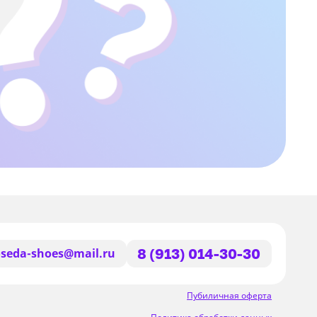
seda-shoes@mail.ru
8 (913) 014-30-30
Пубиличная оферта
Политика обработки данных