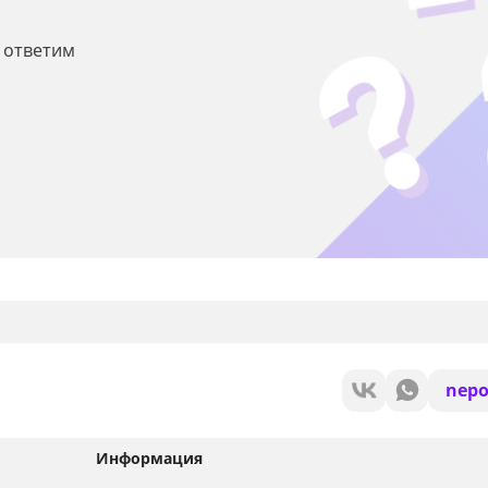
ы ответим
nepo
Информация