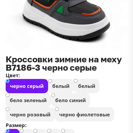
данных
и
публичной оффертой
100 ₽
Зарегистрироваться
100 ₽
Цвет
Чёрный
Белый
Размер
Кроссовки зимние на меху
42
В7186-3 черно серые
Цвет:
черно серый
белый
белый
бело зеленый
бело синий
черно розовый
черно фиолетовые
Размер: