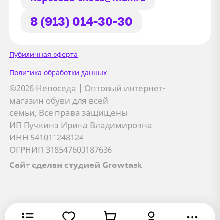
8 (913) 014-30-30
Сайт использует файлы Cookie
Пубиличная оферта
Мы используем файлы cookie и
Политика обработки данных
сторонние сервисы (Yandex.Metrica и
©2026 Непоседа | Оптовый интернет-
AppMetrica) для анализа трафика,
магазин обуви для всей
персонализации контента и улучшения
семьи, Все права защищены
сайта.
ИП Пучкина Ирина Владимировна
Подробнее см. в
Политике обработки персональных
ИНН 541011248124
данных
ОГРНИП 318547600187636
Сайт сделан студией Growtask
Принимаю
Отправляя заявку, вы соглашаетесь с
политикой
Я даю
согласие на обработку персональных данных
обработки персональных данных
Хорошо
Оставить заявку
Оставить заявку
Оставить заявку
Хорошо
Отмена