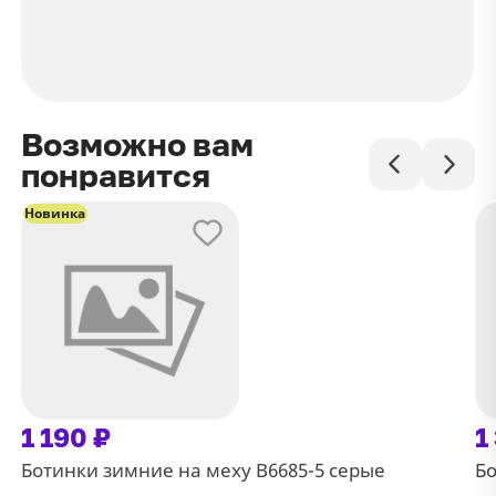
Возможно вам
понравится
Новинка
1 190 ₽
1
Ботинки зимние на меху В6685-5 серые
Бо