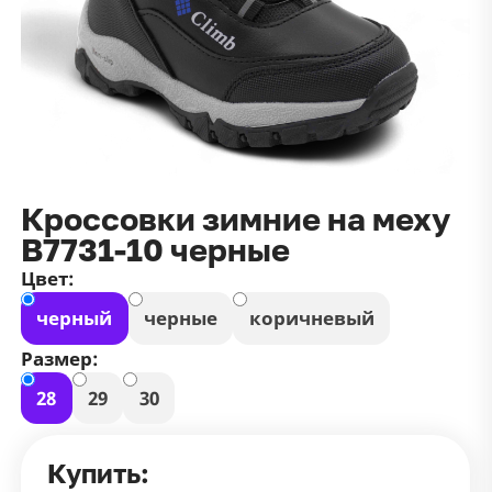
данных
и
публичной оффертой
100 ₽
Зарегистрироваться
100 ₽
Цвет
Чёрный
Белый
Размер
Кроссовки зимние на меху
42
В7731-10 черные
Цвет:
черный
черные
коричневый
Размер:
28
29
30
Купить: