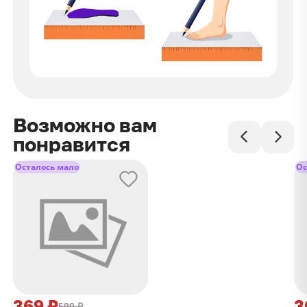
Возможно вам
понравится
Осталось мало
Ос
369 ₽
3
590 ₽