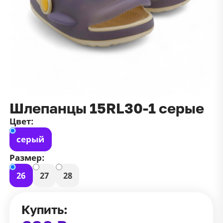
данных
и
публичной оффертой
100 ₽
Зарегистрироваться
100 ₽
Цвет
Чёрный
Белый
Размер
Шлепанцы 15RL30-1 серые
42
Цвет:
серый
Размер:
26
27
28
Купить: