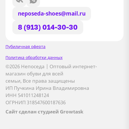
neposeda-shoes@mail.ru
8 (913) 014-30-30
Сайт использует файлы Cookie
Пубиличная оферта
Мы используем файлы cookie и
Политика обработки данных
сторонние сервисы (Yandex.Metrica и
©2026 Непоседа | Оптовый интернет-
AppMetrica) для анализа трафика,
магазин обуви для всей
персонализации контента и улучшения
семьи, Все права защищены
сайта.
ИП Пучкина Ирина Владимировна
Подробнее см. в
Политике обработки персональных
ИНН 541011248124
данных
ОГРНИП 318547600187636
Сайт сделан студией Growtask
Принимаю
Отправляя заявку, вы соглашаетесь с
политикой