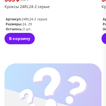
Кроксы 24RL24-2 серые
Кр
Артикул:
24RL24-2 серые
А
Размеры:
24, 29
Р
Осталось:
3 шт.
О
В корзину