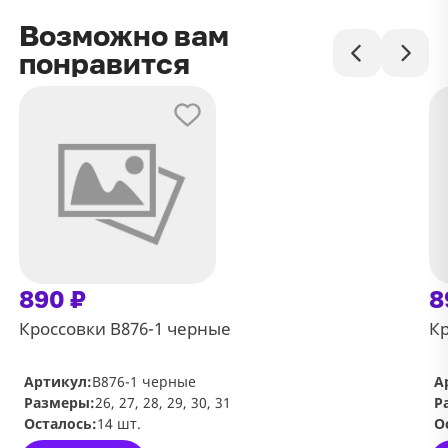
Возможно вам
понравится
890 ₽
8
Кроссовки В876-1 черные
Кр
Артикул:
В876-1 черные
А
Размеры:
26, 27, 28, 29, 30, 31
Р
Осталось:
14 шт.
О