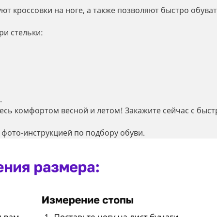
т кроссовки на ноге, а также позволяют быстро обуват
ри стельки:
.
есь комфортом весной и летом! Закажите сейчас с быст
 фото-инструкцией по подбору обуви.
Регистрация
Остались вопросы?
Уже есть аккаунт?
Войдите
Оставьте заявку и мы свяжемся с вами в
Вход в кабинет
Сообщить о поступлении
Имя*
ближайшее время
Впервые на сайте?
Зарегистрируйтесь
Оставьте заявку и мы сообщим, когда