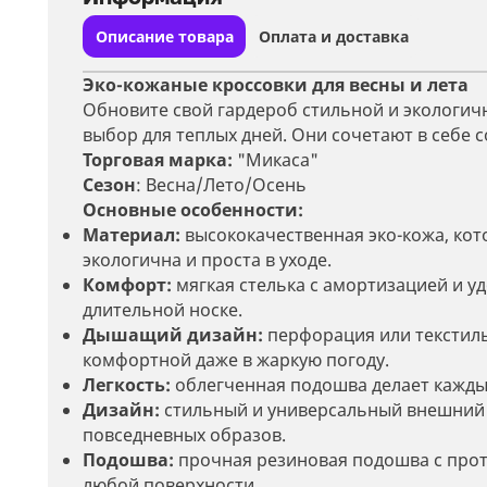
Описание товара
Оплата и доставка
Эко-кожаные кроссовки для весны и лета
Обновите свой гардероб стильной и экологич
выбор для теплых дней. Они сочетают в себе 
Торговая марка:
"Микаса"
Сезон
: Весна/Лето/Осень
Основные особенности:
Материал:
высококачественная эко-кожа, кото
экологична и проста в уходе.
Комфорт:
мягкая стелька с амортизацией и у
длительной носке.
Дышащий дизайн:
перфорация или текстиль
комфортной даже в жаркую погоду.
Легкость:
облегченная подошва делает кажды
Дизайн:
стильный и универсальный внешний ви
повседневных образов.
Подошва:
прочная резиновая подошва с про
любой поверхности.