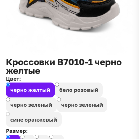
данных
и
публичной оффертой
100 ₽
Зарегистрироваться
100 ₽
Цвет
Чёрный
Белый
Размер
Кроссовки В7010-1 черно
42
желтые
Цвет:
черно желтый
бело розовый
черно зеленый
черно зеленый
сине оранжевый
Размер: