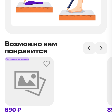
Возможно вам
понравится
Осталось мало
690 ₽
8