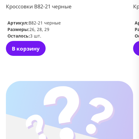
Кроссовки В82-21 черные
Кр
Артикул:
В82-21 черные
А
Размеры:
26, 28, 29
Р
Осталось:
3 шт.
О
В корзину