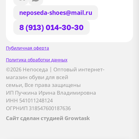
neposeda-shoes@mail.ru
8 (913) 014-30-30
Сайт использует файлы Cookie
Пубиличная оферта
Мы используем файлы cookie и
Политика обработки данных
сторонние сервисы (Yandex.Metrica и
©2026 Непоседа | Оптовый интернет-
AppMetrica) для анализа трафика,
магазин обуви для всей
персонализации контента и улучшения
семьи, Все права защищены
сайта.
ИП Пучкина Ирина Владимировна
Подробнее см. в
Политике обработки персональных
ИНН 541011248124
данных
ОГРНИП 318547600187636
Сайт сделан студией Growtask
Принимаю
Отправляя заявку, вы соглашаетесь с
политикой
Я даю
согласие на обработку персональных данных