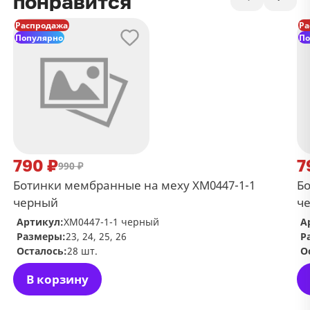
понравится
Распродажа
Ра
Популярно
По
790 ₽
7
990 ₽
Ботинки мембранные на меху ХМ0447-1-1
Бо
черный
ч
Артикул:
ХМ0447-1-1 черный
А
Размеры:
23, 24, 25, 26
Р
Осталось:
28 шт.
О
В корзину