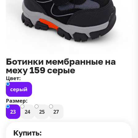
данных
и
публичной оффертой
100 ₽
Зарегистрироваться
100 ₽
Цвет
Чёрный
Белый
Размер
Ботинки мембранные на
42
меху 159 серые
Цвет:
серый
Размер:
23
24
25
27
Купить: