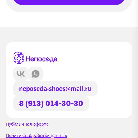
neposeda-shoes@mail.ru
8 (913) 014-30-30
Сайт использует файлы Cookie
Пубиличная оферта
Мы используем файлы cookie и
Политика обработки данных