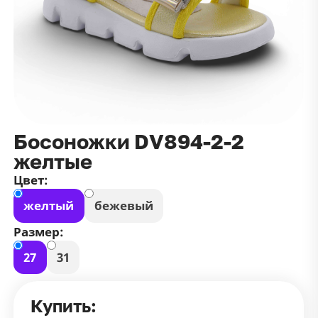
данных
и
публичной оффертой
100 ₽
Зарегистрироваться
100 ₽
Цвет
Чёрный
Белый
Размер
Босоножки DV894-2-2
42
желтые
Цвет:
желтый
бежевый
Размер:
27
31
Купить: