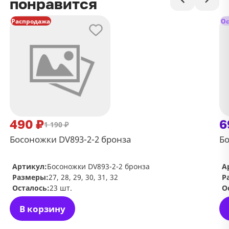
понравится
Распродажа
Ос
490 ₽
6
1 190 ₽
Босоножки DV893-2-2 бронза
Бо
Артикул:
Босоножки DV893-2-2 бронза
А
Размеры:
27, 28, 29, 30, 31, 32
Р
Осталось:
23 шт.
О
В корзину