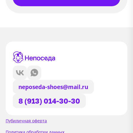
neposeda-shoes@mail.ru
8 (913) 014-30-30
Сайт использует файлы Cookie
Пубиличная оферта
Мы используем файлы cookie и
Политика обработки данных