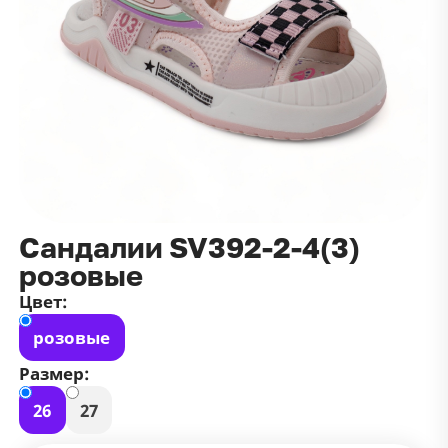
данных
и
публичной оффертой
100 ₽
Зарегистрироваться
100 ₽
Цвет
Чёрный
Белый
Размер
42
Сандалии SV392-2-4(3)
розовые
Цвет:
розовые
Размер:
26
27