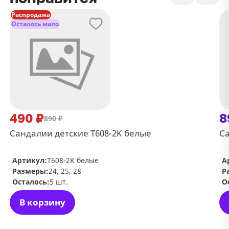
Распродажа
Осталось мало
490 ₽
8
890 ₽
Сандалии детские T608-2K белые
Са
Артикул:
T608-2K белые
А
Размеры:
24, 25, 28
Р
Осталось:
5 шт.
О
В корзину