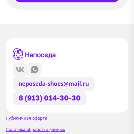
neposeda-shoes@mail.ru
8 (913) 014-30-30
Сайт использует файлы Cookie
Пубиличная оферта
Мы используем файлы cookie и
Политика обработки данных