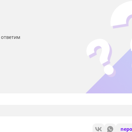
ы ответим
nepo