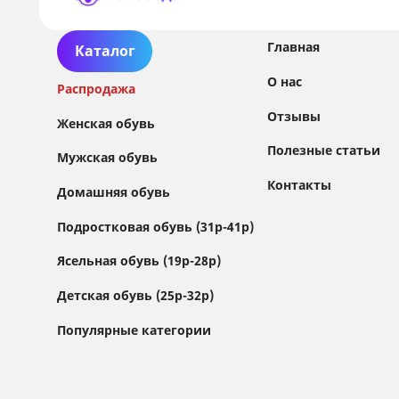
Главная
Каталог
О нас
Распродажа
Отзывы
Женская обувь
Полезные статьи
Мужская обувь
Контакты
Домашняя обувь
Сайт использует файлы Cookie
Подростковая обувь (31р-41р)
Мы используем файлы cookie и сторонние
Ясельная обувь (19р-28р)
сервисы (Yandex.Metrica и AppMetrica) для
анализа трафика, персонализации контента
Детская обувь (25р-32р)
и улучшения сайта.
Подробнее см. в
Политике обработки персональных данных
Популярные категории
Принимаю