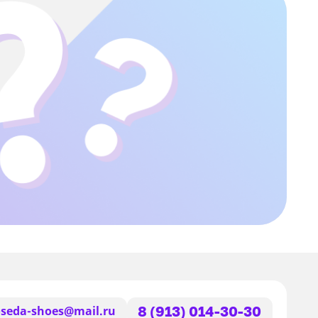
seda-shoes@mail.ru
8 (913) 014-30-30