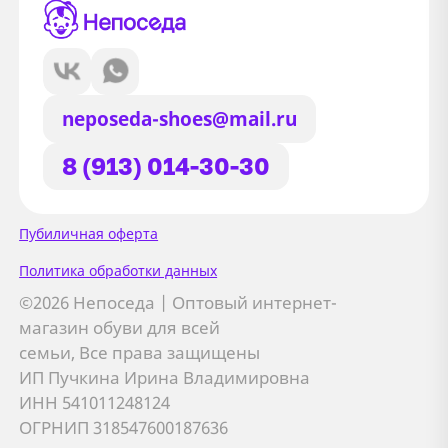
neposeda-shoes@mail.ru
8 (913) 014-30-30
Сайт использует файлы Cookie
Пубиличная оферта
Мы используем файлы cookie и
Политика обработки данных
сторонние сервисы (Yandex.Metrica и
©2026 Непоседа | Оптовый интернет-
AppMetrica) для анализа трафика,
магазин обуви для всей
персонализации контента и улучшения
семьи, Все права защищены
сайта.
ИП Пучкина Ирина Владимировна
Подробнее см. в
Политике обработки персональных
ИНН 541011248124
данных
ОГРНИП 318547600187636