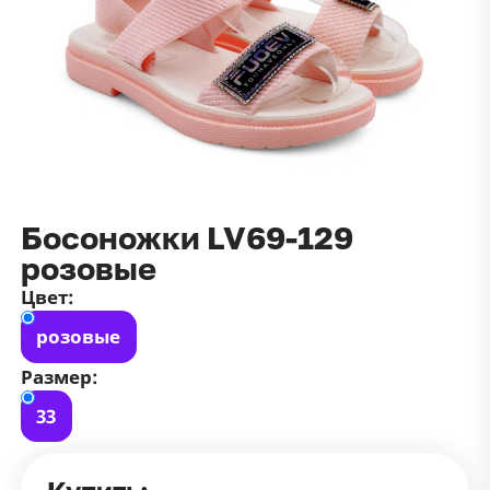
данных
и
публичной оффертой
100 ₽
Зарегистрироваться
100 ₽
Цвет
Чёрный
Белый
Размер
Босоножки LV69-129
42
розовые
Цвет:
розовые
Размер:
33