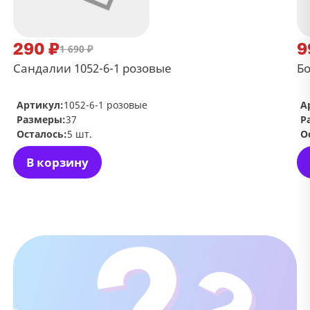
290 ₽
9
1 690 ₽
Сандалии 1052-6-1 розовые
Бо
Артикул:
1052-6-1 розовые
А
Размеры:
37
Р
Осталось:
5 шт.
О
В корзину