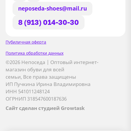
neposeda-shoes@mail.ru
8 (913) 014-30-30
Сайт использует файлы Cookie
Пубиличная оферта
Мы используем файлы cookie и
Политика обработки данных
сторонние сервисы (Yandex.Metrica и
©2026 Непоседа | Оптовый интернет-
AppMetrica) для анализа трафика,
магазин обуви для всей
персонализации контента и улучшения
семьи, Все права защищены
сайта.
ИП Пучкина Ирина Владимировна
Подробнее см. в
Политике обработки персональных
ИНН 541011248124
данных
ОГРНИП 318547600187636
Сайт сделан студией Growtask
Принимаю
Отправляя заявку, вы соглашаетесь с
политикой
Я даю
согласие на обработку персональных данных
обработки персональных данных