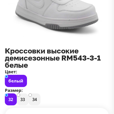
данных
и
публичной оффертой
100 ₽
Зарегистрироваться
100 ₽
Цвет
Чёрный
Белый
Размер
Кроссовки высокие
42
демисезонные RM543-3-1
белые
Цвет:
белый
Размер:
32
33
34