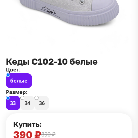
данных
и
публичной оффертой
100 ₽
Зарегистрироваться
100 ₽
Цвет
Чёрный
Белый
Размер
Кеды С102-10 белые
42
Цвет:
белые
Размер:
33
34
36
Купить:
390 ₽
890 ₽