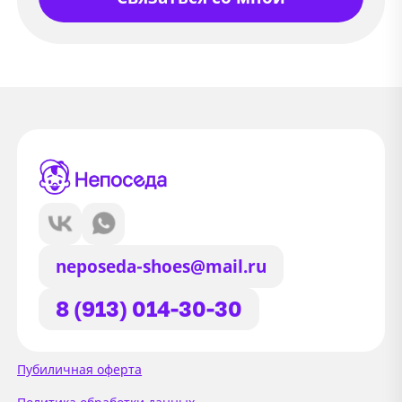
neposeda-shoes@mail.ru
8 (913) 014-30-30
Сайт использует файлы Cookie
Пубиличная оферта
Мы используем файлы cookie и