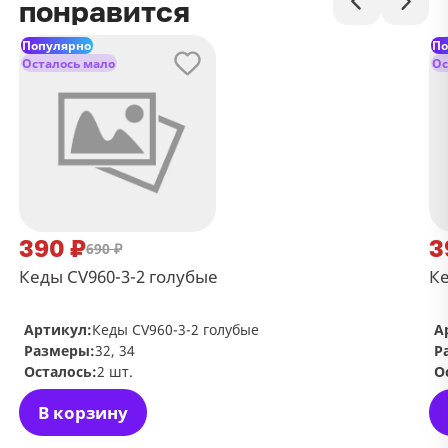
понравится
Популярно
По
Осталось мало
Ос
390 ₽
3
690 ₽
Кеды CV960-3-2 голубые
Ке
Артикул:
Кеды CV960-3-2 голубые
А
Размеры:
32, 34
Р
Осталось:
2 шт.
О
В корзину