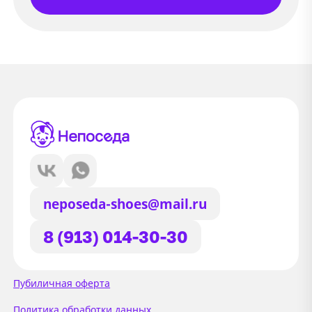
neposeda-shoes@mail.ru
8 (913) 014-30-30
Сайт использует файлы Cookie
Пубиличная оферта
Мы используем файлы cookie и
Политика обработки данных