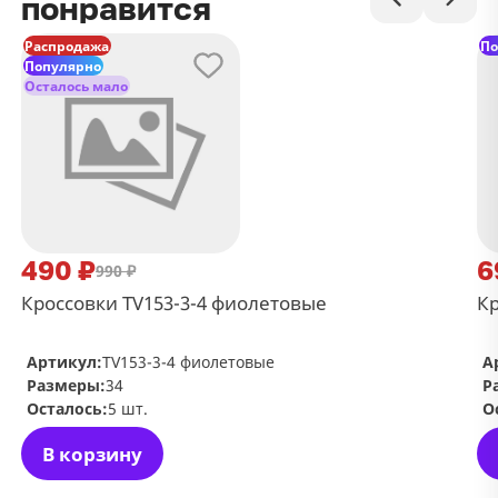
понравится
Распродажа
По
Популярно
Осталось мало
490 ₽
6
990 ₽
Кроссовки TV153-3-4 фиолетовые
Кр
Артикул:
TV153-3-4 фиолетовые
А
Размеры:
34
Р
Осталось:
5 шт.
О
В корзину