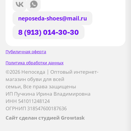
neposeda-shoes@mail.ru
8 (913) 014-30-30
Сайт использует файлы Cookie
Пубиличная оферта
Мы используем файлы cookie и
Политика обработки данных
сторонние сервисы (Yandex.Metrica и
©2026 Непоседа | Оптовый интернет-
AppMetrica) для анализа трафика,
магазин обуви для всей
персонализации контента и улучшения
семьи, Все права защищены
сайта.
ИП Пучкина Ирина Владимировна
Подробнее см. в
Политике обработки персональных
ИНН 541011248124
данных
ОГРНИП 318547600187636
Сайт сделан студией Growtask
Принимаю