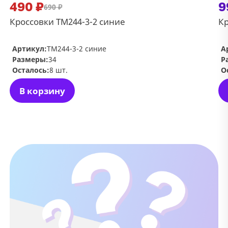
490 ₽
9
690 ₽
Кроссовки TM244-3-2 синие
Кр
Артикул:
TM244-3-2 синие
А
Размеры:
34
Р
Осталось:
8 шт.
О
В корзину