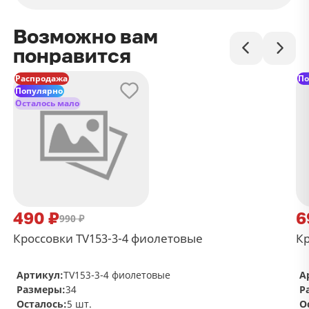
Возможно вам
понравится
Распродажа
По
Популярно
Осталось мало
490 ₽
6
990 ₽
Кроссовки TV153-3-4 фиолетовые
Кр
Артикул:
TV153-3-4 фиолетовые
А
Размеры:
34
Р
Осталось:
5 шт.
О