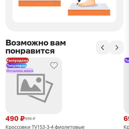
Возможно вам
понравится
Распродажа
По
Популярно
Осталось мало
490 ₽
6
990 ₽
Кроссовки TV153-3-4 фиолетовые
Кр