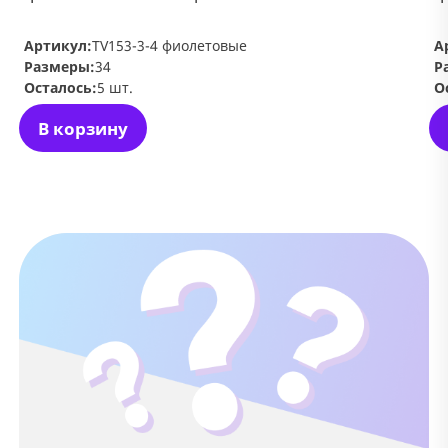
Артикул:
TV153-3-4 фиолетовые
А
Размеры:
34
Р
Осталось:
5 шт.
О
В корзину