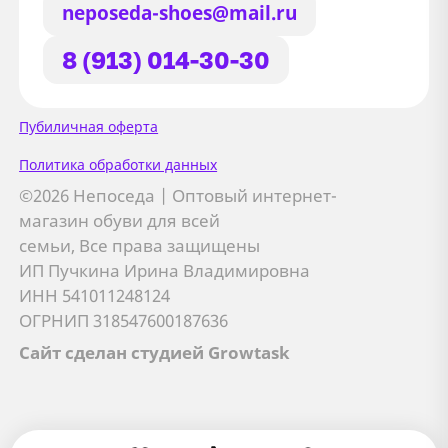
neposeda-shoes@mail.ru
8 (913) 014-30-30
Сайт использует файлы Cookie
Пубиличная оферта
Мы используем файлы cookie и
Политика обработки данных
сторонние сервисы (Yandex.Metrica и
©2026 Непоседа | Оптовый интернет-
AppMetrica) для анализа трафика,
магазин обуви для всей
персонализации контента и улучшения
семьи, Все права защищены
сайта.
ИП Пучкина Ирина Владимировна
Подробнее см. в
Политике обработки персональных
ИНН 541011248124
данных
ОГРНИП 318547600187636
Сайт сделан студией Growtask
Принимаю
Отправляя заявку, вы соглашаетесь с
политикой
Я даю
согласие на обработку персональных данных
обработки персональных данных