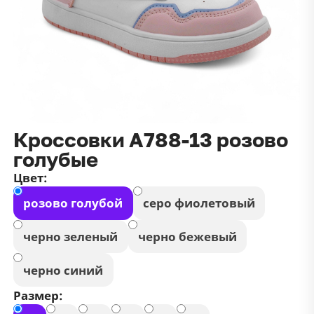
данных
и
публичной оффертой
100 ₽
Зарегистрироваться
100 ₽
Цвет
Чёрный
Белый
Размер
Кроссовки А788-13 розово
42
голубые
Цвет:
розово голубой
серо фиолетовый
черно зеленый
черно бежевый
черно синий
Размер: