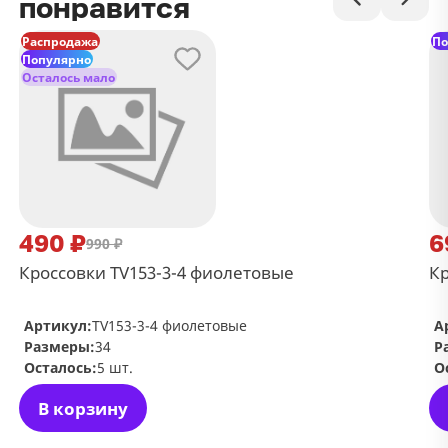
понравится
Распродажа
По
Популярно
Осталось мало
490 ₽
6
990 ₽
Кроссовки TV153-3-4 фиолетовые
Кр
Артикул:
TV153-3-4 фиолетовые
А
Размеры:
34
Р
Осталось:
5 шт.
О
В корзину