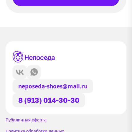
neposeda-shoes@mail.ru
8 (913) 014-30-30
Сайт использует файлы Cookie
Пубиличная оферта
Мы используем файлы cookie и
Политика обработки данных