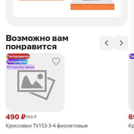
Возможно вам
понравится
Распродажа
По
Популярно
Осталось мало
490 ₽
6
990 ₽
Кроссовки TV153-3-4 фиолетовые
Кр