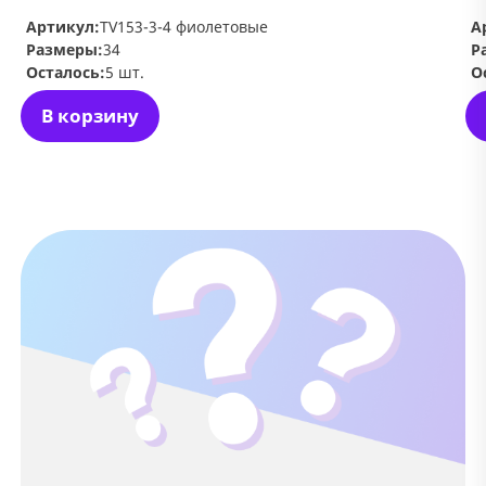
Артикул:
TV153-3-4 фиолетовые
А
Размеры:
34
Р
Осталось:
5 шт.
О
В корзину