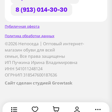
8 (913) 014-30-30
Сайт использует файлы Cookie
Пубиличная оферта
Мы используем файлы cookie и
Политика обработки данных
сторонние сервисы (Yandex.Metrica и
©2026 Непоседа | Оптовый интернет-
AppMetrica) для анализа трафика,
магазин обуви для всей
персонализации контента и улучшения
семьи, Все права защищены
сайта.
ИП Пучкина Ирина Владимировна
Подробнее см. в
Политике обработки персональных
ИНН 541011248124
данных
ОГРНИП 318547600187636
Сайт сделан студией Growtask
Принимаю
Отправляя заявку, вы соглашаетесь с
политикой
Я даю
согласие на обработку персональных данных
обработки персональных данных
Хорошо
Оставить заявку
Оставить заявку
Оставить заявку
Хорошо
Отмена
В корзину