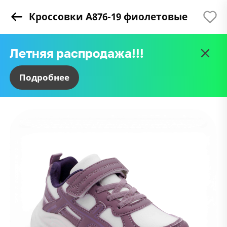
Кроссовки А876-19 фиолетовые
Восстановить пароль
Остались вопросы?
Сообщить о поступлении
Успешно!
Минимальная сумма заказа 3000
Некоторых товаров нет в наличии
Вход в кабинет
Регистрация
Введите почту, к которой привязан ваш
Летняя распродажа!!!
рублей
Оставьте заявку и мы свяжемся с вами в
Оставьте заявку и мы сообщим, когда
Спасибо за заявку, мы сообщим вам о
В корзине есть товары, которых нет в
Впервые на сайте?
Уже есть аккаунт?
Зарегистрируйтесь
Войдите
аккаунт
ближайшее время
товар появится в наличии
поступлении товара
наличии. Очистить корзину от таких
Подробнее
Летняя распродажа!!!
Почта*
товаров?
Логин или почта*
Имя*
Переходите в раздел
Имя*
Имя*
летней обуви.
E-mail*
Пароль*
Телефон*
Телефон*
В каталог →
Я даю
согласие на обработку персональных данных
Пароль*
*скидки суммируются
Почта*
Почта
Я не помню пароль
Повторить пароль*
Войти
Какой у вас вопрос?
Телефон
Я соглашаюсь с
политикой обработки персональных