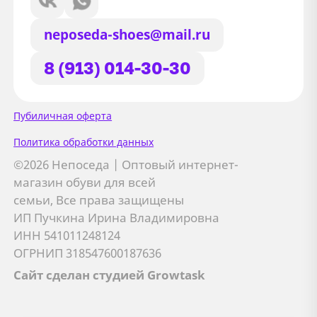
neposeda-shoes@mail.ru
8 (913) 014-30-30
Сайт использует файлы Cookie
Пубиличная оферта
Мы используем файлы cookie и
Политика обработки данных
сторонние сервисы (Yandex.Metrica и
©2026 Непоседа | Оптовый интернет-
AppMetrica) для анализа трафика,
магазин обуви для всей
персонализации контента и улучшения
семьи, Все права защищены
сайта.
ИП Пучкина Ирина Владимировна
Подробнее см. в
Политике обработки персональных
ИНН 541011248124
данных
ОГРНИП 318547600187636
Сайт сделан студией Growtask
Принимаю
Отправляя заявку, вы соглашаетесь с
политикой