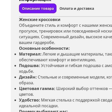
Описание товара
Оплата и доставка
Женские кроссовки
Объедините стиль и комфорт с нашими женски
прогулок, тренировок или повседневной носк
ситуациях. Современный дизайн, высокое каче
вашем гардеробе.
Основные особенности:
Материал:
Легкие и дышащие материалы, такие
обеспечивают комфорт и вентиляцию.
Подошва:
Устойчивая и гибкая подошва с амо
ходьбе.
Дизайн:
Стильные и современные модели, кот
образа.
Цветовая гамма:
Широкий выбор оттенков — о
цветов.
Удобство:
Мягкая стелька с поддержкой свода
идеальной посадки.
Почему выбирают нас: