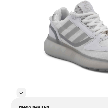
Мужская обувь
311
Домашняя обувь
75
Популярные категории
Информация