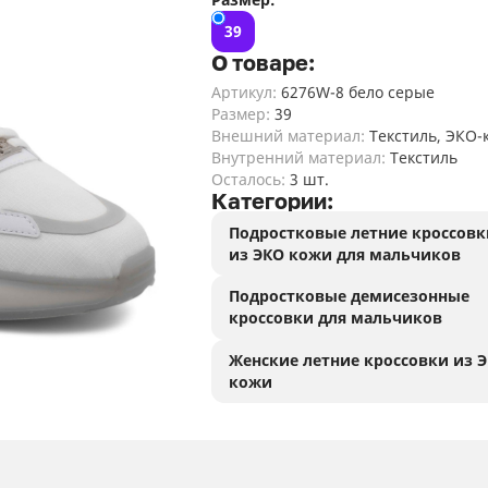
Женские кроксы
34
1
сапоги
туфли
ле
ма
дл
ту
ботинки
де
Де
де
де
По
туфли
39
де
ма
зи
Женские летние
Женские
дл
По
О товаре:
100
Де
Мужские сланцы,
мокасины
24
демисезонные
По
ле
шл
шлепанцы
Артикул:
6276W-8 бело серые
мокасины,
104
ле
кр
дл
По
Размер:
39
Женские летние
лоферы,
де
ма
ме
287
Внешний материал:
Текстиль, ЭКО-
кроссовки
балетки, туфли
дл
Внутренний материал:
Текстиль
По
Осталось:
3 шт.
Женские летние
кр
Категории:
126
туфли
Подростковые летние кроссовк
По
из ЭКО кожи для мальчиков
Женские летние
са
31
лоферы
де
Подростковые демисезонные
кроссовки для мальчиков
По
ло
Женские летние кроссовки из 
кожи