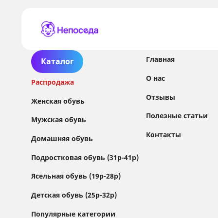
Главная
Каталог
О нас
Распродажа
Отзывы
Женская обувь
Полезные статьи
Мужская обувь
Контакты
Домашняя обувь
Сайт использует файлы Cookie
Подростковая обувь (31р-41р)
Мы используем файлы cookie и сторонние
Ясельная обувь (19р-28р)
сервисы (Yandex.Metrica и AppMetrica) для
анализа трафика, персонализации контента
Детская обувь (25р-32р)
и улучшения сайта.
Подробнее см. в
Политике обработки персональных данных
Популярные категории