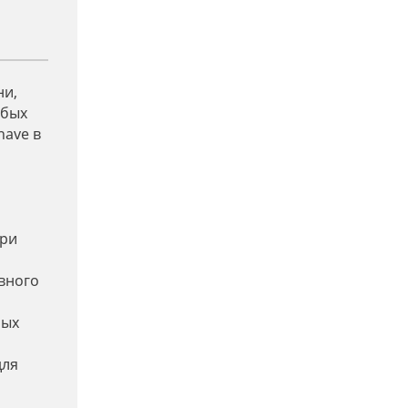
ни,
юбых
have в
при
вного
ных
для