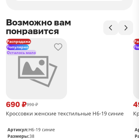
Возможно вам
понравится
Распродажа
Ра
Популярно
По
Осталось мало
690 ₽
4
990 ₽
Кроссовки женские текстильные H6-19 синие
Кр
Артикул:
H6-19 синие
А
Размеры:
38
Р