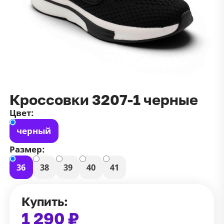
данных
и
публичной оффертой
100 ₽
Зарегистрироваться
100 ₽
Цвет
Чёрный
Белый
Размер
Кроссовки 3207-1 черные
42
Цвет:
черный
Размер:
36
38
39
40
41
Купить:
1 290 ₽