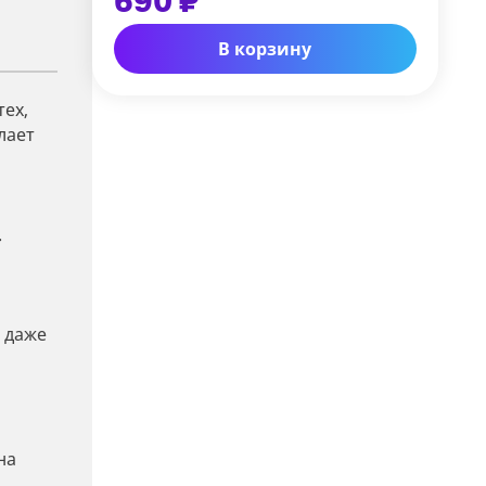
690 ₽
В корзину
тех,
лает
.
й даже
на