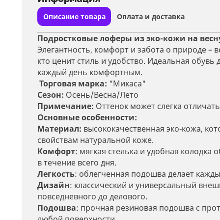
Описание товара
Оплата и доставка
Подростковые лоферы из эко-кожи на весну,
Элегантность, комфорт и забота о природе – в
кто ценит стиль и удобство. Идеальная обувь 
каждый день комфортным.
Торговая марка:
"Микаса"
Сезон:
Осень/Весна/Лето
Примечание:
Оттенок может слегка отличатьс
Основные особенности:
Материал:
высококачественная эко-кожа, кото
свойствам натуральной коже.
Комфорт
: мягкая стелька и удобная колодка
в течение всего дня.
Легкость
: облегченная подошва делает кажд
Дизайн
: классический и универсальный внеш
повседневного до делового.
Подошва
: прочная резиновая подошва с пр
любой поверхности.