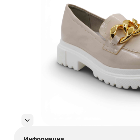
Мужская обувь
311
Домашняя обувь
75
Популярные категории
Информация