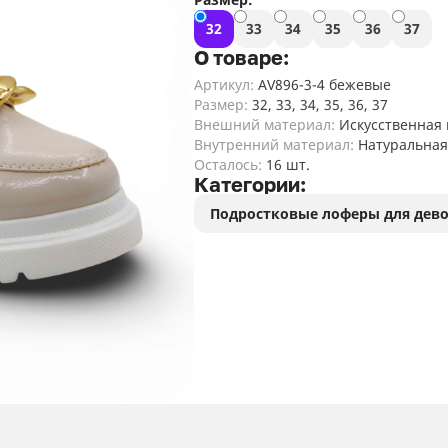
Женские кроксы
34
1
сапоги
туфли
ле
ма
дл
ту
ботинки
де
Де
де
де
По
туфли
32
33
34
35
36
37
де
ма
зи
Женские летние
Женские
дл
По
О товаре:
100
Де
Мужские сланцы,
мокасины
24
демисезонные
По
ле
шл
шлепанцы
Артикул:
AV896-3-4 бежевые
мокасины,
104
ле
кр
дл
По
Размер:
32, 33, 34, 35, 36, 37
Женские летние
лоферы,
де
ма
ме
287
Внешний материал:
Искусственная
кроссовки
балетки, туфли
дл
Внутренний материал:
Натуральная
По
Осталось:
16 шт.
Женские летние
кр
Категории:
126
туфли
Подростковые лоферы для дев
По
Женские летние
са
31
лоферы
де
По
ло