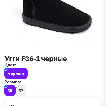
данных
и
публичной оффертой
100 ₽
Зарегистрироваться
100 ₽
Цвет
Чёрный
Белый
Размер
42
Угги F36-1 черные
Цвет:
черный
Размер:
36
37