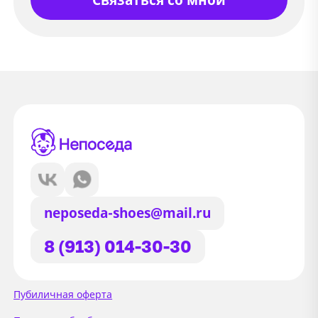
neposeda-shoes@mail.ru
8 (913) 014-30-30
Сайт использует файлы Cookie
Пубиличная оферта
Мы используем файлы cookie и