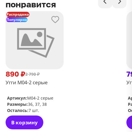
понравится
Распродажа
Популярно
890 ₽
7
2 790 ₽
Угги М04-2 серые
Уг
Артикул:
М04-2 серые
А
Размеры:
36, 37, 38
Р
Осталось:
7 шт.
О
В корзину