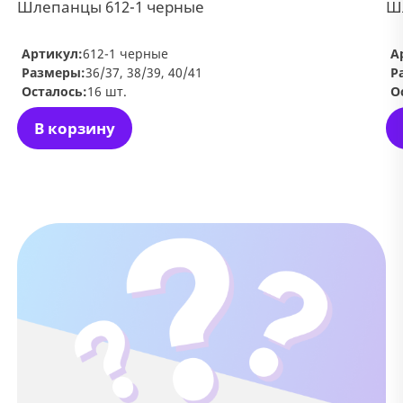
Шлепанцы 612-1 черные
Ш
Артикул:
612-1 черные
А
Размеры:
36/37, 38/39, 40/41
Р
Осталось:
16 шт.
О
В корзину