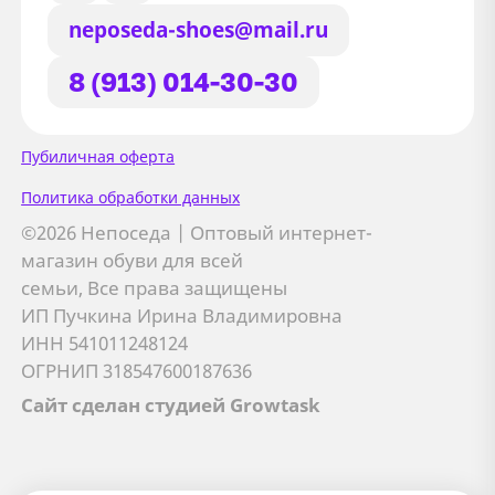
neposeda-shoes@mail.ru
8 (913) 014-30-30
Сайт использует файлы Cookie
Пубиличная оферта
Мы используем файлы cookie и
Политика обработки данных
сторонние сервисы (Yandex.Metrica и
©2026 Непоседа | Оптовый интернет-
AppMetrica) для анализа трафика,
магазин обуви для всей
персонализации контента и улучшения
семьи, Все права защищены
сайта.
ИП Пучкина Ирина Владимировна
Подробнее см. в
Политике обработки персональных
ИНН 541011248124
данных
ОГРНИП 318547600187636
Сайт сделан студией Growtask
Принимаю
Отправляя заявку, вы соглашаетесь с
политикой
Я даю
согласие на обработку персональных данных
обработки персональных данных