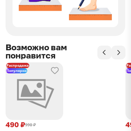
Возможно вам
понравится
Распродажа
Ра
Популярно
По
490 ₽
4
990 ₽