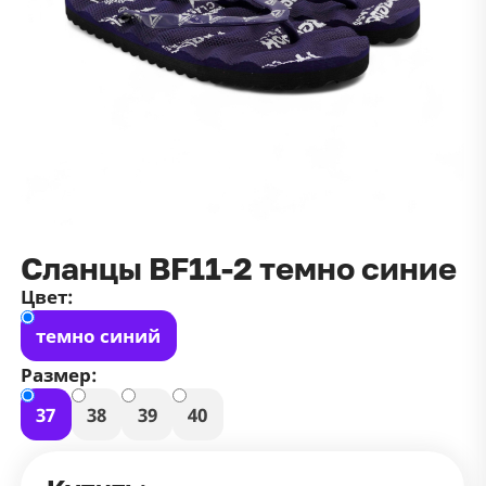
данных
и
публичной оффертой
100 ₽
Зарегистрироваться
100 ₽
Цвет
Чёрный
Белый
Размер
42
Сланцы BF11-2 темно синие
Цвет:
темно синий
Размер:
37
38
39
40