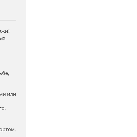
ожи!
ых
ьбе,
ми или
го.
фортом.