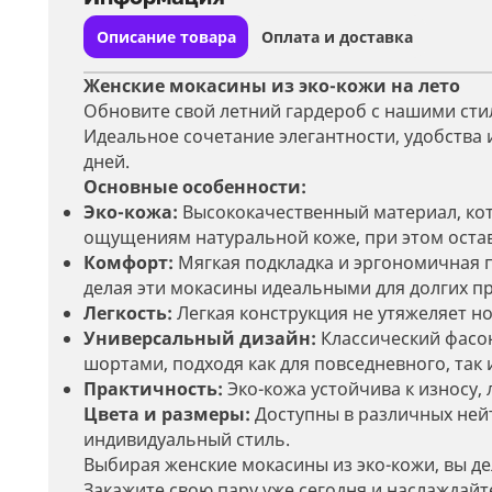
Описание товара
Оплата и доставка
Женские мокасины из эко-кожи на лето
Обновите свой летний гардероб с нашими ст
Идеальное сочетание элегантности, удобства и
дней.
Основные особенности:
Эко-кожа:
Высококачественный материал, кот
ощущениям натуральной коже, при этом оста
Комфорт:
Мягкая подкладка и эргономичная 
делая эти мокасины идеальными для долгих пр
Легкость:
Легкая конструкция не утяжеляет но
Универсальный дизайн:
Классический фасон
шортами, подходя как для повседневного, так 
Практичность:
Эко-кожа устойчива к износу, 
Цвета и размеры:
Доступны в различных нейт
индивидуальный стиль.
Выбирая женские мокасины из эко-кожи, вы де
Закажите свою пару уже сегодня и наслаждайт