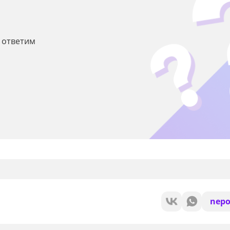
ы ответим
nepo