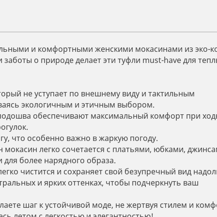
ильными и комфортными женскими мокасинами из эко-к
 заботы о природе делает эти туфли must-have для тепл
орый не уступает по внешнему виду и тактильным
ваясь экологичным и этичным выбором.
подошва обеспечивают максимальный комфорт при ход
огулок.
гу, что особенно важно в жаркую погоду.
 мокасин легко сочетается с платьями, юбками, джинса
и для более нарядного образа.
легко чистится и сохраняет свой безупречный вид надол
ральных и ярких оттенках, чтобы подчеркнуть ваш
лаете шаг к устойчивой моде, не жертвуя стилем и ком
есь летом с легкостью и элегантностью!