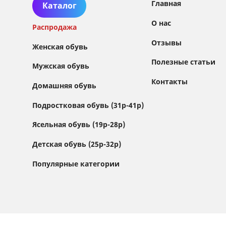
Главная
Каталог
О нас
Распродажа
Отзывы
Женская обувь
Полезные статьи
Мужская обувь
Контакты
Домашняя обувь
Сайт использует файлы Cookie
Подростковая обувь (31р-41р)
Мы используем файлы cookie и сторонние
Ясельная обувь (19р-28р)
сервисы (Yandex.Metrica и AppMetrica) для
анализа трафика, персонализации контента
Детская обувь (25р-32р)
и улучшения сайта.
Подробнее см. в
Политике обработки персональных данных
Популярные категории
Принимаю