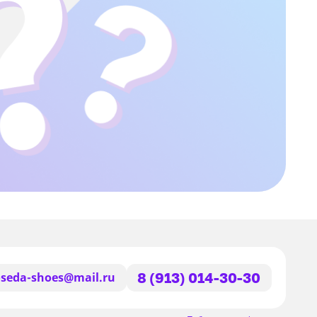
seda-shoes@mail.ru
8 (913) 014-30-30