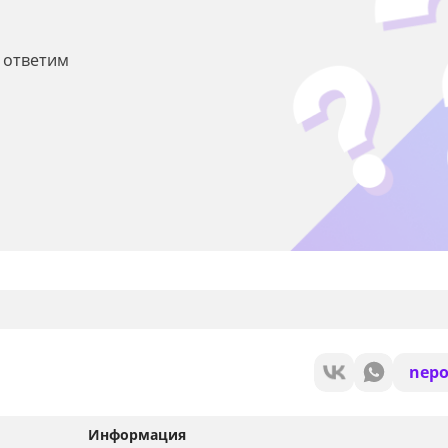
ы ответим
nepo
Информация