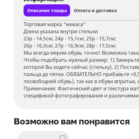
Описание товара
Оплата и доставка
Торговая марка "микаса"
Длина указана внутри стельки
23р - 14,5см; 24р - 15,1см; 25р - 15,7см;
26р - 16,3см; 27р - 16,9см; 28р - 17,5см;
Мы всегда мерим обувь точно! Возможна такая
Чтобы подобрать нужный размер: 1) Замерьте 
которой Вы ходите сейчас (стельку). 2) Поста
пальца до пятки. ОБЯЗАТЕЛЬНО прибавьте +0,5
посвободней обувь), так как в обуви впритык,
Примечание: Фактический цвет и текстура мат
спецификой фотографирования и различиями 
Мин
Возможно вам понравится