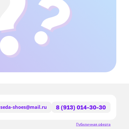
seda-shoes@mail.ru
8 (913) 014-30-30
Пубиличная оферта