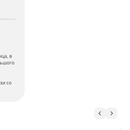
ца, в
ольшого
зи со
й
Ост