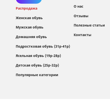
О нас
Распродажа
Отзывы
Женская обувь
Полезные статьи
Мужская обувь
Контакты
Домашняя обувь
Сайт использует файлы Cookie
Подростковая обувь (31р-41р)
Мы используем файлы cookie и сторонние
Ясельная обувь (19р-28р)
сервисы (Yandex.Metrica и AppMetrica) для
анализа трафика, персонализации контента
Детская обувь (25р-32р)
и улучшения сайта.
Подробнее см. в
Политике обработки персональных данных
Популярные категории
Принимаю