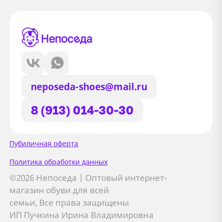
neposeda-shoes@mail.ru
8 (913) 014-30-30
Сайт использует файлы Cookie
Пубиличная оферта
Мы используем файлы cookie и
Политика обработки данных
сторонние сервисы (Yandex.Metrica и
©2026 Непоседа | Оптовый интернет-
AppMetrica) для анализа трафика,
магазин обуви для всей
персонализации контента и улучшения
семьи, Все права защищены
сайта.
ИП Пучкина Ирина Владимировна