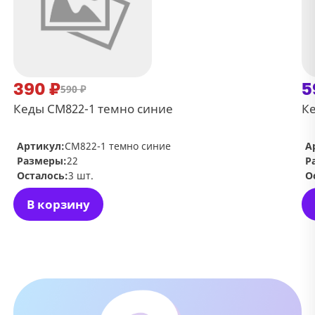
390 ₽
5
590 ₽
Кеды СМ822-1 темно синие
К
Артикул:
СМ822-1 темно синие
А
Размеры:
22
Р
Осталось:
3 шт.
О
В корзину