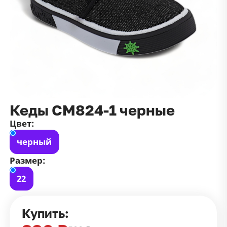
данных
и
публичной оффертой
100 ₽
Зарегистрироваться
100 ₽
Цвет
Чёрный
Белый
Размер
Кеды СМ824-1 черные
42
Цвет:
черный
Размер:
22
Купить: