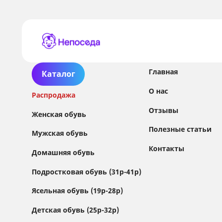
Главная
Каталог
О нас
Распродажа
Отзывы
Женская обувь
Полезные статьи
Мужская обувь
Контакты
Домашняя обувь
Сайт использует файлы Cookie
Подростковая обувь (31р-41р)
Мы используем файлы cookie и сторонние
Ясельная обувь (19р-28р)
сервисы (Yandex.Metrica и AppMetrica) для
анализа трафика, персонализации контента
Детская обувь (25р-32р)
и улучшения сайта.