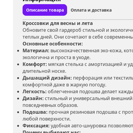
Описание товара
Оплата и доставка
Кроссовки для весны и лета
Обновите свой гардероб стильной и экологич
теплых дней. Они сочетают в себе современны
Основные особенности:
Материал:
высококачественная эко-кожа, кото
экологична и проста в уходе.
Комфорт:
мягкая стелька с амортизацией и у
длительной носке.
Дышащий дизайн:
перфорация или текстиль
комфортной даже в жаркую погоду.
Легкость:
облегченная подошва делает кажды
Дизайн:
стильный и универсальный внешний ви
повседневных образов.
Подошва:
прочная резиновая подошва с про
любой поверхности.
Фиксация:
удобная авто-шнуровка позволяют 
Почему выбирают нас: