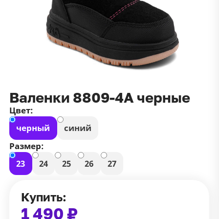
данных
и
публичной оффертой
100 ₽
Зарегистрироваться
100 ₽
Цвет
Чёрный
Белый
Размер
Валенки 8809-4А черные
42
Цвет:
черный
синий
Размер:
23
24
25
26
27
Купить:
1 490 ₽