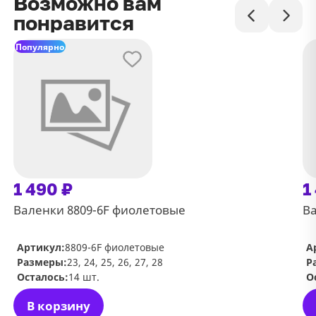
Возможно вам
понравится
Популярно
1 490 ₽
1
Валенки 8809-6F фиолетовые
Ва
Артикул:
8809-6F фиолетовые
А
Размеры:
23, 24, 25, 26, 27, 28
Р
Осталось:
14 шт.
О
В корзину