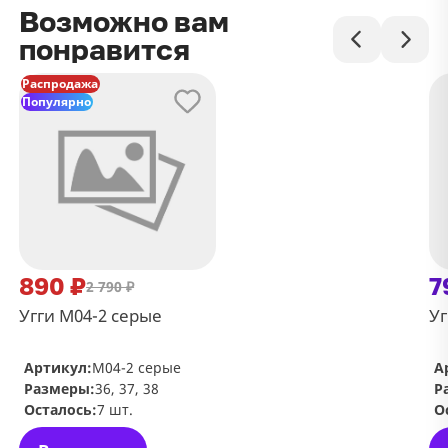
Возможно вам
понравится
Распродажа
Популярно
890 ₽
7
2 790 ₽
Угги М04-2 серые
Уг
Артикул:
М04-2 серые
А
Размеры:
36, 37, 38
Р
Осталось:
7 шт.
О