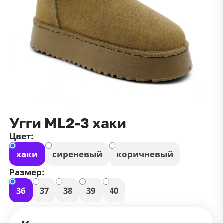
данных
и
публичной оффертой
100 ₽
Зарегистрироваться
100 ₽
Цвет
Чёрный
Белый
Размер
42
Угги ML2-3 хаки
Цвет:
хаки
сиреневый
коричневый
Размер:
36
37
38
39
40