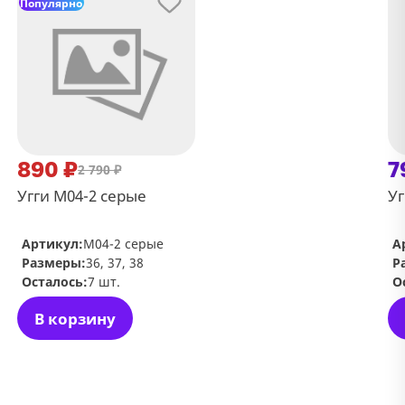
Популярно
890 ₽
7
2 790 ₽
Угги М04-2 серые
Уг
Артикул:
М04-2 серые
А
Размеры:
36, 37, 38
Р
Осталось:
7 шт.
О
В корзину