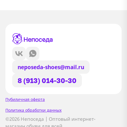
neposeda-shoes@mail.ru
8 (913) 014-30-30
Сайт использует файлы Cookie
Пубиличная оферта
Мы используем файлы cookie и
Политика обработки данных
сторонние сервисы (Yandex.Metrica и
©2026 Непоседа | Оптовый интернет-
AppMetrica) для анализа трафика,
магазин обуви для всей