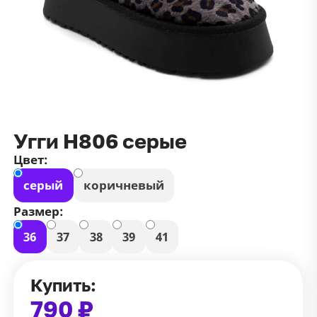
данных
и
публичной оффертой
100 ₽
Зарегистрироваться
100 ₽
Цвет
Чёрный
Белый
Размер
Угги Н806 серые
42
Цвет:
серый
коричневый
Размер:
36
37
38
39
41
Купить:
790 ₽