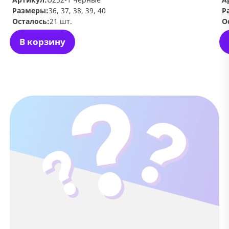
Размеры:
36, 37, 38, 39, 40
Р
Осталось:
21 шт.
О
В корзину