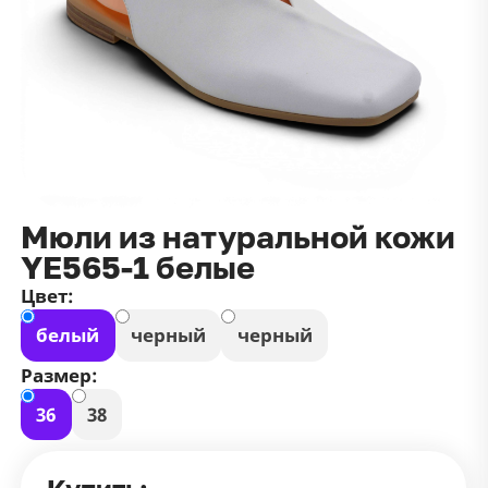
данных
и
публичной оффертой
100 ₽
Зарегистрироваться
100 ₽
Цвет
Чёрный
Белый
Размер
Мюли из натуральной кожи
42
YE565-1 белые
Цвет:
белый
черный
черный
Размер:
36
38