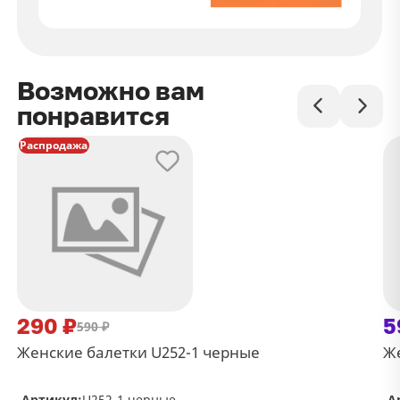
Возможно вам
понравится
Распродажа
290 ₽
5
590 ₽
Женские балетки U252-1 черные
Же
Артикул:
U252-1 черные
А