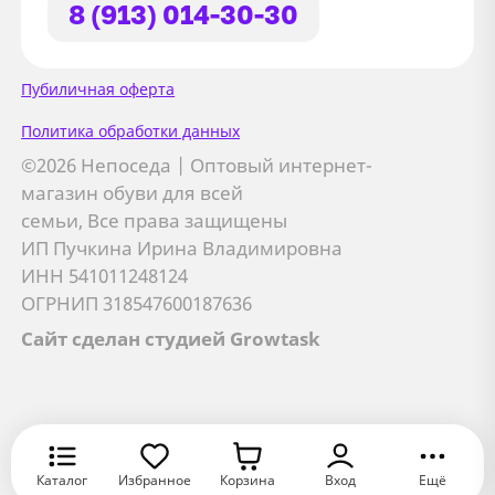
8 (913) 014-30-30
Сайт использует файлы Cookie
Пубиличная оферта
Мы используем файлы cookie и
Политика обработки данных
сторонние сервисы (Yandex.Metrica и
©2026 Непоседа | Оптовый интернет-
AppMetrica) для анализа трафика,
магазин обуви для всей
персонализации контента и улучшения
семьи, Все права защищены
сайта.
ИП Пучкина Ирина Владимировна
Подробнее см. в
Политике обработки персональных
ИНН 541011248124
данных
ОГРНИП 318547600187636
Сайт сделан студией Growtask
Принимаю
Отправляя заявку, вы соглашаетесь с
политикой
Я даю
согласие на обработку персональных данных
обработки персональных данных
Хорошо
Оставить заявку
Оставить заявку
Оставить заявку
Хорошо
Отмена
В корзину
Каталог
Избранное
Корзина
Вход
Ещё