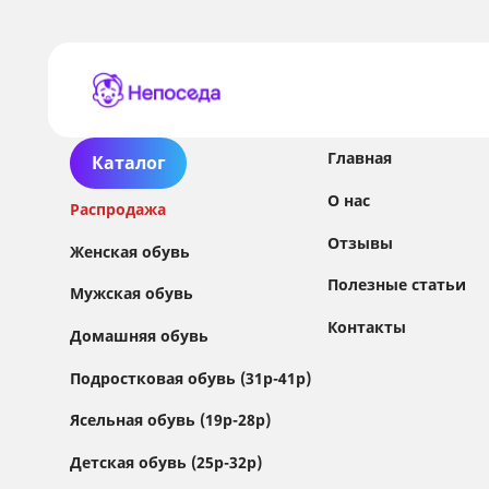
Главная
Каталог
О нас
Распродажа
Отзывы
Женская обувь
Полезные статьи
Мужская обувь
Контакты
Домашняя обувь
Сайт использует файлы Cookie
Подростковая обувь (31р-41р)
Мы используем файлы cookie и сторонние
Ясельная обувь (19р-28р)
сервисы (Yandex.Metrica и AppMetrica) для
анализа трафика, персонализации контента
Детская обувь (25р-32р)
и улучшения сайта.