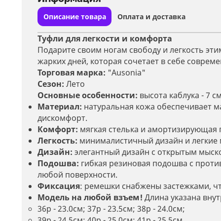
Описание товара
Оплата и доставка
Туфли для легкости и комфорта
Подарите своим ногам свободу и легкость эт
жарких дней, которая сочетает в себе соврем
Торговая марка:
"Ausonia"
Сезон:
Лето
Основные особенности:
высота каблука - 7 см
Материал:
натуральная кожа обеспечивает м
дискомфорт.
Комфорт:
мягкая стелька и амортизирующая 
Легкость:
минималистичный дизайн и легкие 
Дизайн:
элегантный дизайн с открытым мыск
Подошва:
гибкая резиновая подошва с проти
любой поверхности.
Фиксация
: р
емешки снабжены застежками, чт
Модель на любой взъем!
Длина указана внут
36р - 23.0см; 37р - 23.5см; 38р - 24.0см;
39р - 24.5см; 40р - 25.0cм; 41р - 25.5см.