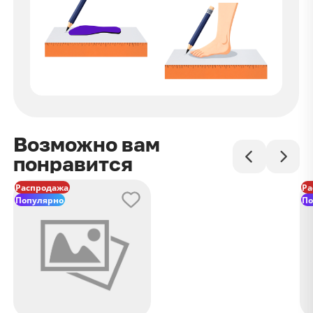
Возможно вам
понравится
Распродажа
Ра
Популярно
По