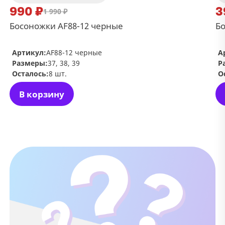
990 ₽
3
1 990 ₽
Босоножки AF88-12 черные
Бо
Артикул:
AF88-12 черные
А
Размеры:
37, 38, 39
Р
Осталось:
8 шт.
О
В корзину