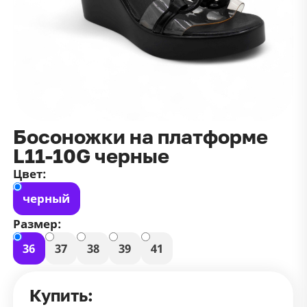
данных
и
публичной оффертой
100 ₽
Зарегистрироваться
100 ₽
Цвет
Чёрный
Белый
Размер
Босоножки на платформе
42
L11-10G черные
Цвет:
черный
Размер:
36
37
38
39
41
Купить: