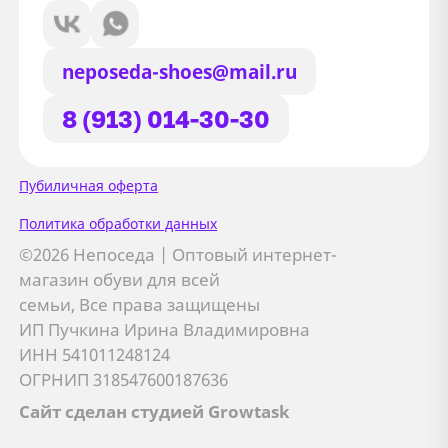
neposeda-shoes@mail.ru
8 (913) 014-30-30
Сайт использует файлы Cookie
Пубиличная оферта
Мы используем файлы cookie и
Политика обработки данных
сторонние сервисы (Yandex.Metrica и
©2026 Непоседа | Оптовый интернет-
AppMetrica) для анализа трафика,
магазин обуви для всей
персонализации контента и улучшения
семьи, Все права защищены
сайта.
ИП Пучкина Ирина Владимировна
Подробнее см. в
Политике обработки персональных
ИНН 541011248124
данных
ОГРНИП 318547600187636
Сайт сделан студией Growtask
Принимаю