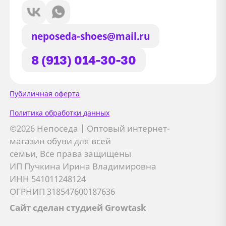
neposeda-shoes@mail.ru
8 (913) 014-30-30
Сайт использует файлы Cookie
Пубиличная оферта
Мы используем файлы cookie и
Политика обработки данных
сторонние сервисы (Yandex.Metrica и
©2026 Непоседа | Оптовый интернет-
AppMetrica) для анализа трафика,
магазин обуви для всей
персонализации контента и улучшения
семьи, Все права защищены
сайта.
ИП Пучкина Ирина Владимировна
Подробнее см. в
Политике обработки персональных
ИНН 541011248124
данных
ОГРНИП 318547600187636
Сайт сделан студией Growtask
Принимаю