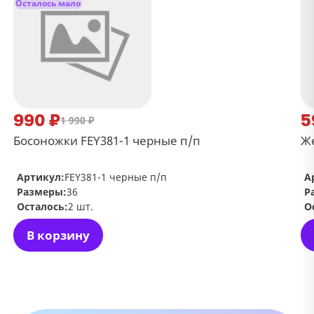
Осталось мало
990 ₽
5
1 990 ₽
Босоножки FEY381-1 черные п/п
Ж
Артикул:
FEY381-1 черные п/п
А
Размеры:
36
Р
Осталось:
2 шт.
О
В корзину