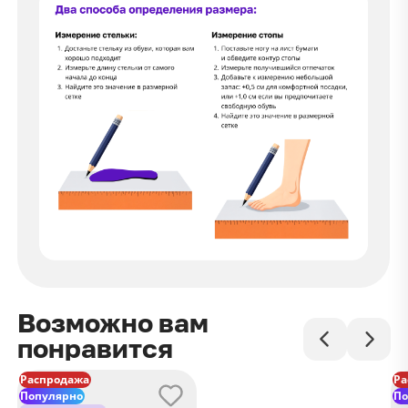
Возможно вам
понравится
Распродажа
Ра
Популярно
По