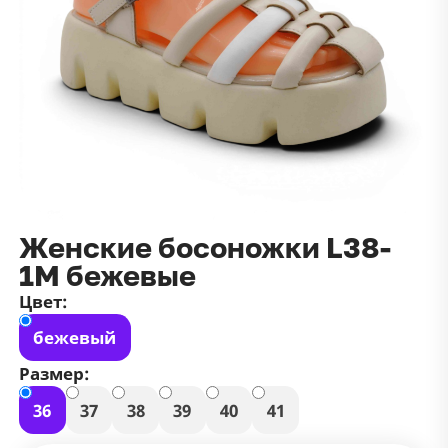
данных
и
публичной оффертой
100 ₽
Зарегистрироваться
100 ₽
Цвет
Чёрный
Белый
Размер
42
Женские босоножки L38-
1M бежевые
Цвет:
бежевый
Размер:
36
37
38
39
40
41