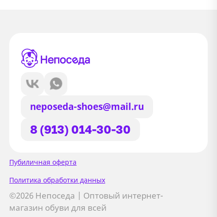
neposeda-shoes@mail.ru
8 (913) 014-30-30
Сайт использует файлы Cookie
Пубиличная оферта
Мы используем файлы cookie и
Политика обработки данных
сторонние сервисы (Yandex.Metrica и
©2026 Непоседа | Оптовый интернет-
AppMetrica) для анализа трафика,
магазин обуви для всей
персонализации контента и улучшения