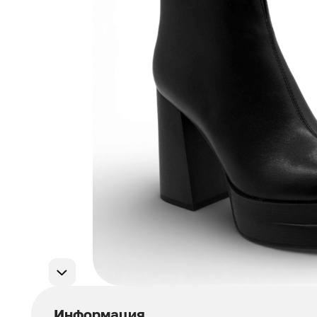
Мужская обувь
311
Домашняя обувь
75
Популярные категории
Информация