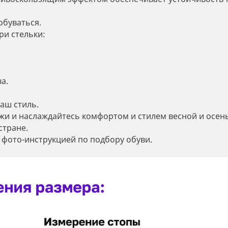
обуваться.
ри стельки:
а.
аш стиль.
жи и наслаждайтесь комфортом и стилем весной и осен
стране.
 фото-инструкцией по подбору обуви.
Регистрация
Остались вопросы?
Уже есть аккаунт?
Войдите
Оставьте заявку и мы свяжемся с вами в
Вход в кабинет
Сообщить о поступлении
Имя*
ближайшее время
Впервые на сайте?
Зарегистрируйтесь
Оставьте заявку и мы сообщим, когда