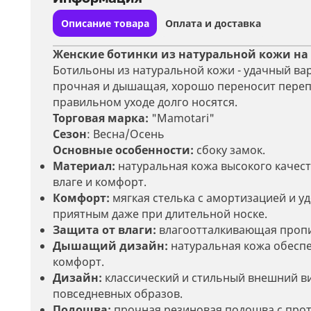
Описание товара
Оплата и доставка
Женские ботинки из натуральной кожи на 
Ботильоны из натуральной кожи - удачный ва
прочная и дышащая, хорошо переносит перепа
правильном уходе долго носятся.
Торговая марка:
"Mamotari"
Сезон
: Весна/Осень
Основные особенности:
сбоку замок.
Материал:
натуральная кожа высокого качест
влаге и комфорт.
Комфорт:
мягкая стелька с амортизацией и у
приятным даже при длительной носке.
Защита от влаги:
влагоотталкивающая пропи
Дышащий дизайн:
натуральная кожа обеспе
комфорт.
Дизайн:
классический и стильный внешний вид
повседневных образов.
Подошва:
прочная резиновая подошва с про