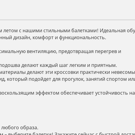
им летом с нашими стильными балетками! Идеальная обу
енный дизайн, комфорт и функциональность.
симальную вентиляцию, предотвращая перегрев и
подошва делают каждый шаг легким и приятным.
материалы делают эти кроссовки практически невесомы
, который подойдет для прогулок, занятий спортом ил
воскользящим эффектом обеспечивает устойчивость на
 любого образа.
м – выберите балетки! Закажите сейчас с быстрой доста