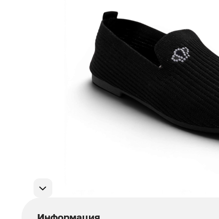
Мужская обувь
311
Домашняя обувь
75
Популярные категории
Информация