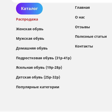
Главная
Каталог
О нас
Распродажа
Отзывы
Женская обувь
Полезные статьи
Мужская обувь
Контакты
Домашняя обувь
Сайт использует файлы Cookie
Подростковая обувь (31р-41р)
Мы используем файлы cookie и сторонние
Ясельная обувь (19р-28р)
сервисы (Yandex.Metrica и AppMetrica) для
анализа трафика, персонализации контента
Детская обувь (25р-32р)
и улучшения сайта.
Подробнее см. в
Политике обработки персональных данных
Популярные категории
Принимаю