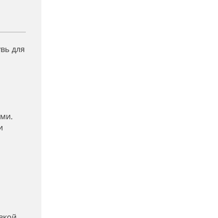
вь для
ми.
и
вкой