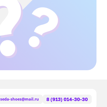
seda-shoes@mail.ru
8 (913) 014-30-30