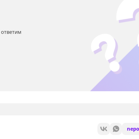
ы ответим
nepo