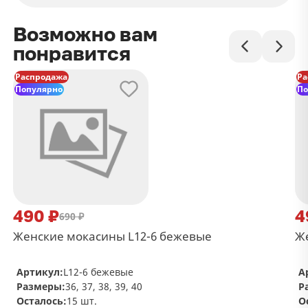
Возможно вам
понравится
Распродажа
Ра
Популярно
По
490 ₽
4
690 ₽
Женские мокасины L12-6 бежевые
Же
Артикул:
L12-6 бежевые
А
Размеры:
36, 37, 38, 39, 40
Р
Осталось:
15 шт.
О