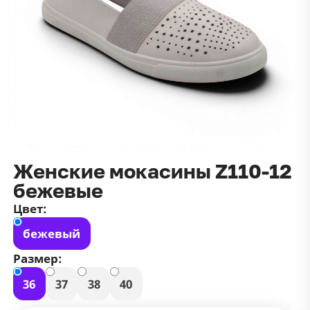
данных
и
публичной оффертой
100 ₽
Зарегистрироваться
100 ₽
Цвет
Чёрный
Белый
Размер
42
Женские мокасины Z110-12
бежевые
Цвет:
бежевый
Размер:
36
37
38
40