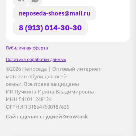
neposeda-shoes@mail.ru
8 (913) 014-30-30
Сайт использует файлы Cookie
Пубиличная оферта
Мы используем файлы cookie и
Политика обработки данных
сторонние сервисы (Yandex.Metrica и
©2026 Непоседа | Оптовый интернет-
AppMetrica) для анализа трафика,
магазин обуви для всей
персонализации контента и улучшения
семьи, Все права защищены
сайта.
ИП Пучкина Ирина Владимировна
Подробнее см. в
Политике обработки персональных
ИНН 541011248124
данных
ОГРНИП 318547600187636
Сайт сделан студией Growtask
Принимаю
Отправляя заявку, вы соглашаетесь с
политикой
Я даю
согласие на обработку персональных данных