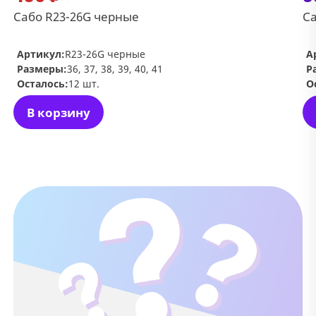
Сабо R23-26G черные
Са
Артикул:
R23-26G черные
А
Размеры:
36, 37, 38, 39, 40, 41
Р
Осталось:
12 шт.
О
В корзину