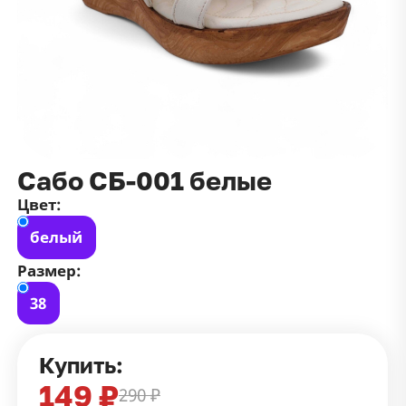
данных
и
публичной оффертой
100 ₽
Зарегистрироваться
100 ₽
Цвет
Чёрный
Белый
Размер
Сабо СБ-001 белые
42
Цвет:
белый
Размер:
38
Купить:
149 ₽
290 ₽