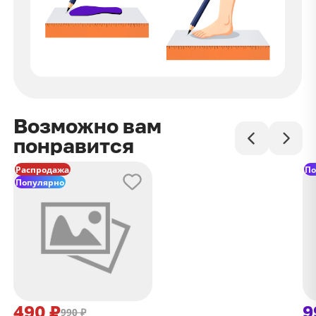
Возможно вам
понравится
Распродажа
По
Популярно
490 ₽
9
990 ₽