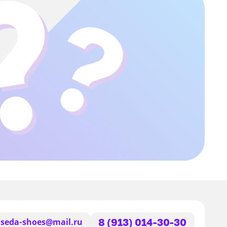
seda-shoes@mail.ru
8 (913) 014-30-30