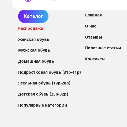
Главная
Каталог
О нас
Распродажа
Отзывы
Женская обувь
Полезные статьи
Мужская обувь
Контакты
Домашняя обувь
Сайт использует файлы Cookie
Подростковая обувь (31р-41р)
Мы используем файлы cookie и сторонние
Ясельная обувь (19р-28р)
сервисы (Yandex.Metrica и AppMetrica) для
анализа трафика, персонализации контента
Детская обувь (25р-32р)
и улучшения сайта.
Подробнее см. в
Политике обработки персональных данных
Популярные категории
Принимаю